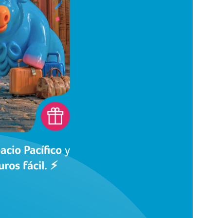
acio Pacífico
y
ros fácil. ⚡