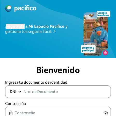
¡
Regístrate
a
Mi Espacio Pacífico
y
gestiona tus seguros fácil. ⚡
Bienvenido
Ingresa tu documento de identidad
Contraseña