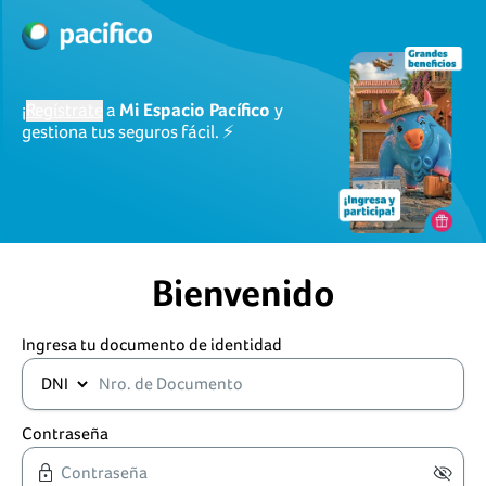
¡
Regístrate
a
Mi Espacio Pacífico
y
gestiona tus seguros fácil. ⚡
Bienvenido
Ingresa tu documento de identidad
Contraseña