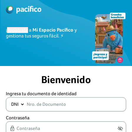
¡
Regístrate
a
Mi Espacio Pacífico
y
gestiona tus seguros fácil. ⚡
Bienvenido
Ingresa tu documento de identidad
Contraseña