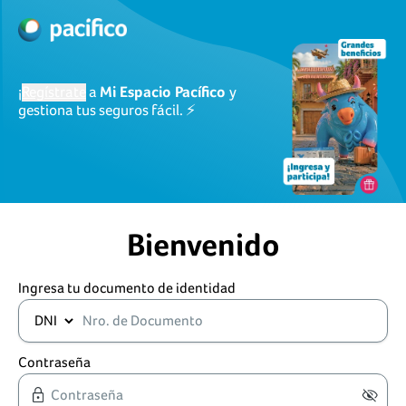
¡
Regístrate
a
Mi Espacio Pacífico
y
gestiona tus seguros fácil. ⚡
Bienvenido
Ingresa tu documento de identidad
Contraseña