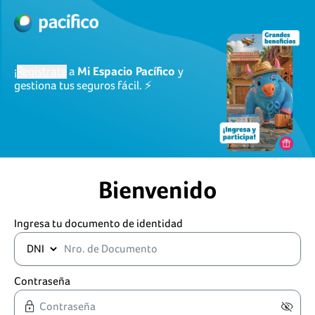
¡
Regístrate
a
Mi Espacio Pacífico
y
gestiona tus seguros fácil. ⚡
Bienvenido
Ingresa tu documento de identidad
Contraseña