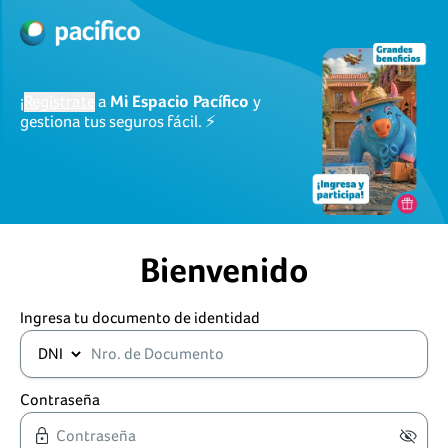
¡
Regístrate
a
Mi Espacio Pacífico
y
gestiona tus seguros fácil. ⚡
Bienvenido
Ingresa tu documento de identidad
Contraseña