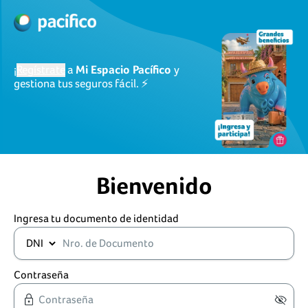
¡
Regístrate
a
Mi Espacio Pacífico
y
gestiona tus seguros fácil. ⚡
Bienvenido
Ingresa tu documento de identidad
Contraseña