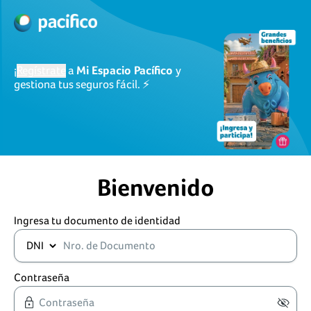
¡
Regístrate
a
Mi Espacio Pacífico
y
gestiona tus seguros fácil. ⚡
Bienvenido
Ingresa tu documento de identidad
Contraseña