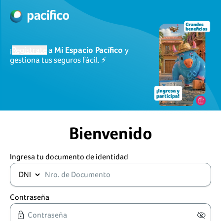
¡
Regístrate
a
Mi Espacio Pacífico
y
gestiona tus seguros fácil. ⚡
Bienvenido
Ingresa tu documento de identidad
Contraseña