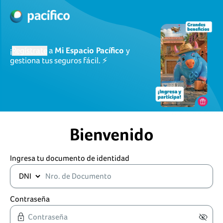
¡
Regístrate
a
Mi Espacio Pacífico
y
gestiona tus seguros fácil. ⚡
Bienvenido
Ingresa tu documento de identidad
Contraseña