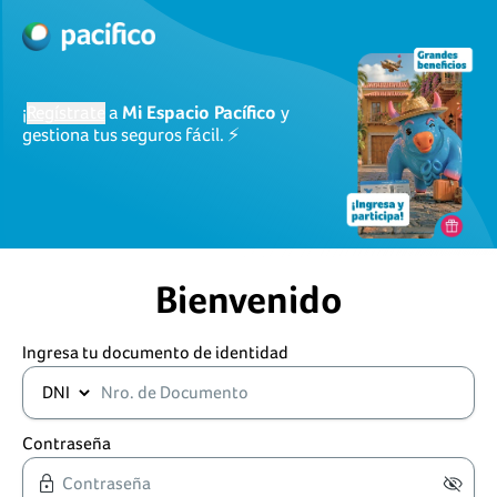
¡
Regístrate
a
Mi Espacio Pacífico
y
gestiona tus seguros fácil. ⚡
Bienvenido
Ingresa tu documento de identidad
Contraseña