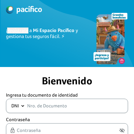
¡
Regístrate
a
Mi Espacio Pacífico
y
gestiona tus seguros fácil. ⚡
Bienvenido
Ingresa tu documento de identidad
Contraseña