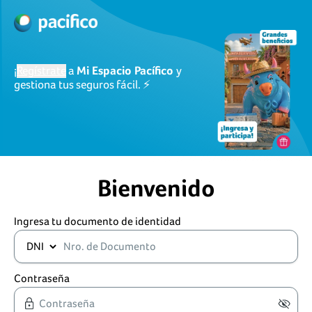
¡
Regístrate
a
Mi Espacio Pacífico
y
gestiona tus seguros fácil. ⚡
Bienvenido
Ingresa tu documento de identidad
Contraseña