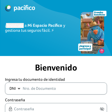
¡
Regístrate
a
Mi Espacio Pacífico
y
gestiona tus seguros fácil. ⚡
Bienvenido
Ingresa tu documento de identidad
Contraseña