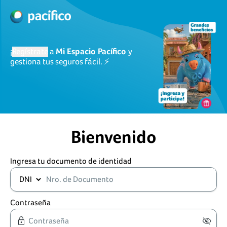
¡
Regístrate
a
Mi Espacio Pacífico
y
gestiona tus seguros fácil. ⚡
Bienvenido
Ingresa tu documento de identidad
Contraseña