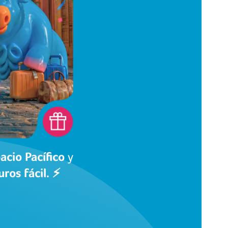
acio Pacífico
y
ros fácil. ⚡