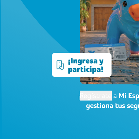
¡
Regístrate
a
Mi Esp
gestiona tus segu